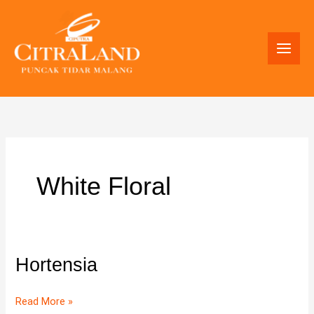
Skip
to
content
White Floral
Hortensia
Hortensia
Read More »