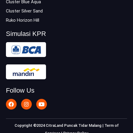
Cluster Blue Aqua
Cluster Silver Sand
Ruko Horizon Hill
Simulasi KPR
Follow Us
F
I
Y
a
n
o
c
s
u
e
t
t
b
a
u
Copyright ©2024 CitraLand Puncak Tidar Malang |
Term of
o
g
b