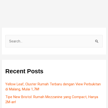
S
e
a
r
c
Recent Posts
h
f
Yellow Leaf, Cluster Rumah Terbaru dengan View Perbukitan
di Malang, Mulai 1,7M!
o
Tipe New Bristol: Rumah Mezzanine yang Compact, Hanya
r
2M-an!
: