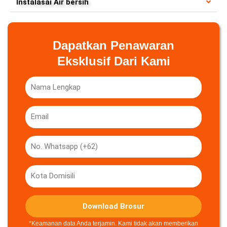
Instalasai Air bersih
Dapatkan Penawaran
Eksklusif Dari Kami
Nama
Lengkap
Email
No.
Whatsapp
(+62)
Kota
Domisili
Download Brosur
*Keamanan data Anda terjamin. Kami tidak akan memberikan