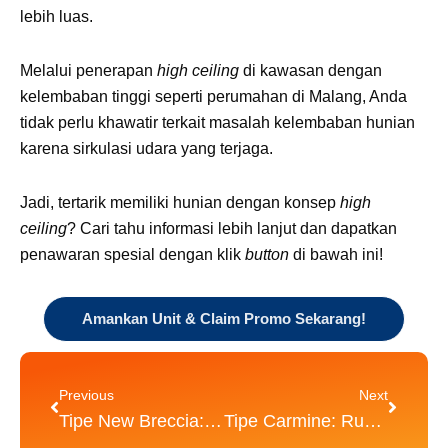
lebih luas.
Melalui penerapan
high ceiling
di kawasan dengan
kelembaban tinggi seperti perumahan di Malang, Anda
tidak perlu khawatir terkait masalah kelembaban hunian
karena sirkulasi udara yang terjaga.
Jadi, tertarik memiliki hunian dengan konsep
high
ceiling
? Cari tahu informasi lebih lanjut dan dapatkan
penawaran spesial dengan klik
button
di bawah ini!
Amankan Unit & Claim Promo Sekarang!
Prev
Next
Previous
Next
Tipe New Breccia: Nuansa Rumah Tropis Bergaya Tropical Farmhouse
Tipe Carmine: Rumah 2 Lantai View Danau di Perumahan Malang