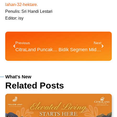
lahan-32-hektare.
Penulis: Sri Handi Lestari
Editor: isy
Prev
Next
Previous
Next
CitraLand Puncak Tidar Malang Luncurkan Cluster Blue Aqua
Bidik Segmen Middle Up, Ciputra Kembangkan CitraLand Puncak Tidar Malang
What's New
Related Posts