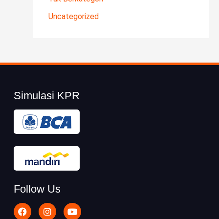
Uncategorized
Simulasi KPR
Follow Us
F
I
Y
a
n
o