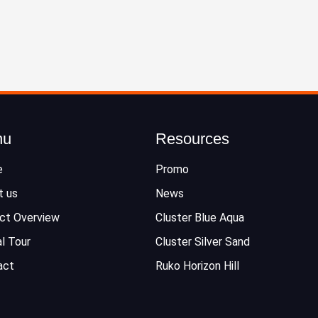
nu
Resources
e
Promo
t us
News
ct Overview
Cluster Blue Aqua
al Tour
Cluster Silver Sand
act
Ruko Horizon Hill