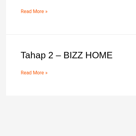
1
–
Read More »
BIZZ
HOME
Tahap 2 – BIZZ HOME
Tahap
2
–
Read More »
BIZZ
HOME