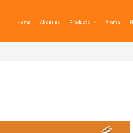
Home
About us
Products
Promo
N