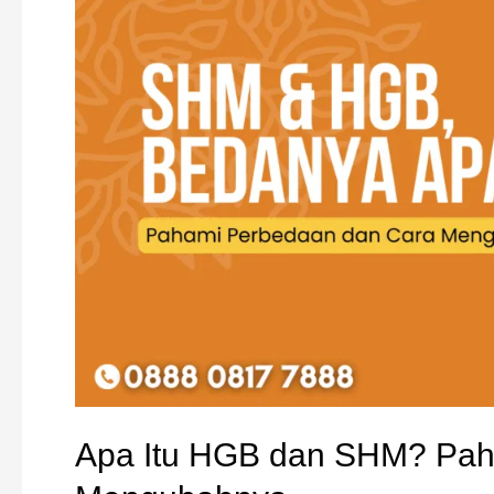
Itu
HGB
dan
SHM?
Pahami
Perbedaan
hingga
Cara
Mengubahnya
Apa Itu HGB dan SHM? Pah