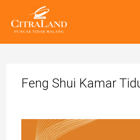
Skip
to
content
Feng Shui Kamar Tid
7
Pantangan