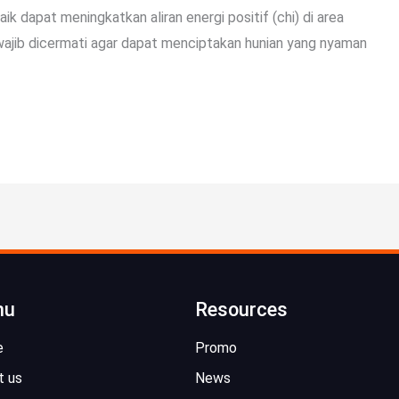
k dapat meningkatkan aliran energi positif (chi) di area
 wajib dicermati agar dapat menciptakan hunian yang nyaman
nu
Resources
e
Promo
t us
News