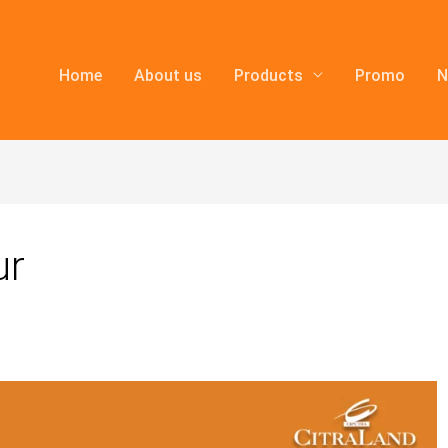
Home
About us
Products
Promo
N
ur