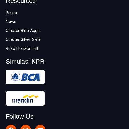
Resources
Promo
News
Cluster Blue Aqua
Cluster Silver Sand
Ruko Horizon Hill
Simulasi KPR
Follow Us
F
I
Y